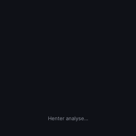
Henter analyse…