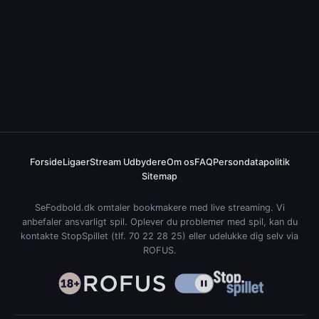
Forside
Ligaer
Stream Udbydere
Om os
FAQ
Persondatapolitik
Sitemap
SeFodbold.dk omtaler bookmakere med live streaming. Vi
anbefaler ansvarligt spil. Oplever du problemer med spil, kan du
kontakte
StopSpillet
(tlf. 70 22 28 25) eller udelukke dig selv via
ROFUS
.