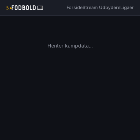
Forside
Stream Udbydere
Ligaer
Henter kampdata…