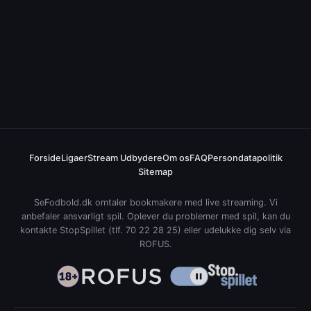
Forside
Ligaer
Stream Udbydere
Om os
FAQ
Persondatapolitik
Sitemap
SeFodbold.dk omtaler bookmakere med live streaming. Vi
anbefaler ansvarligt spil. Oplever du problemer med spil, kan du
kontakte
StopSpillet
(tlf. 70 22 28 25) eller udelukke dig selv via
ROFUS
.