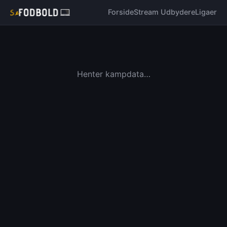
Forside
Stream Udbydere
Ligaer
Henter kampdata…