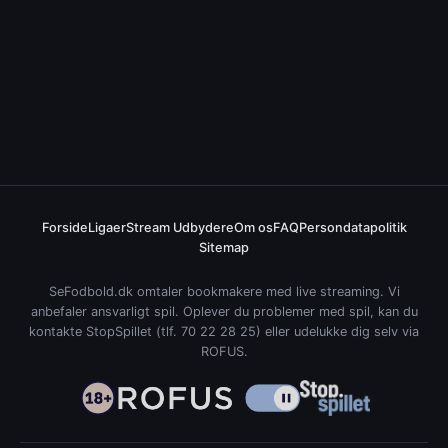
Forside
Ligaer
Stream Udbydere
Om os
FAQ
Persondatapolitik
Sitemap
SeFodbold.dk omtaler bookmakere med live streaming. Vi
anbefaler ansvarligt spil. Oplever du problemer med spil, kan du
kontakte
StopSpillet
(tlf. 70 22 28 25) eller udelukke dig selv via
ROFUS
.