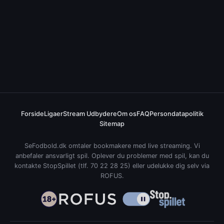
Forside
Ligaer
Stream Udbydere
Om os
FAQ
Persondatapolitik
Sitemap
SeFodbold.dk omtaler bookmakere med live streaming. Vi
anbefaler ansvarligt spil. Oplever du problemer med spil, kan du
kontakte
StopSpillet
(tlf. 70 22 28 25) eller udelukke dig selv via
ROFUS
.