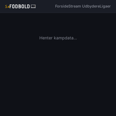
Forside
Stream Udbydere
Ligaer
Henter kampdata…