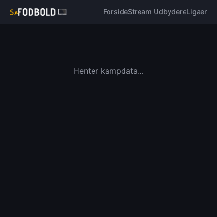
Forside
Stream Udbydere
Ligaer
Henter kampdata…