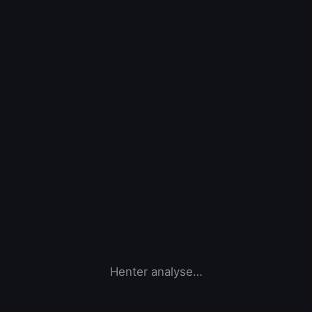
Henter analyse…