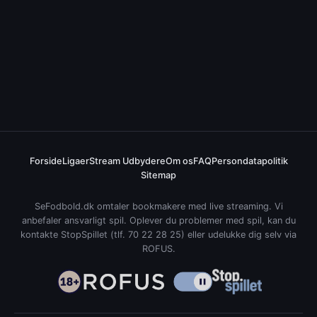
Forside
Ligaer
Stream Udbydere
Om os
FAQ
Persondatapolitik
Sitemap
SeFodbold.dk omtaler bookmakere med live streaming. Vi
anbefaler ansvarligt spil. Oplever du problemer med spil, kan du
kontakte
StopSpillet
(tlf. 70 22 28 25) eller udelukke dig selv via
ROFUS
.