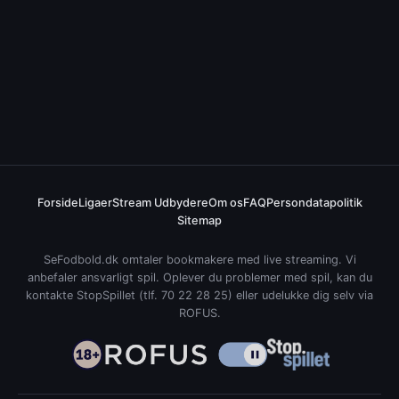
Forside
Ligaer
Stream Udbydere
Om os
FAQ
Persondatapolitik
Sitemap
SeFodbold.dk omtaler bookmakere med live streaming. Vi
anbefaler ansvarligt spil. Oplever du problemer med spil, kan du
kontakte
StopSpillet
(tlf. 70 22 28 25) eller udelukke dig selv via
ROFUS
.