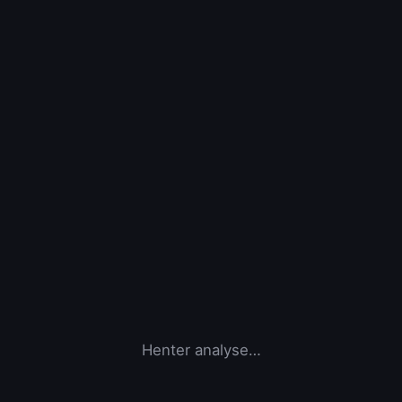
Henter analyse…